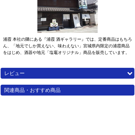
浦霞 本社の隣にある『浦霞 酒ギャラリー』では、定番商品はもちろ
ん、「地元でしか買えない、味わえない」宮城県内限定の浦霞商品
をはじめ、酒器や地元「塩竈オリジナル」商品を販売しています。
レビュー
5.00
4
件のレビュー
関連商品・おすすめ商品
5
新ラベル！？
2021
01
09
21:35
年
月
日
購入者
さん