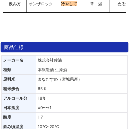
飲み方
オンザロック
冷やして
常 温
ぬる
商品仕様
メーカー名
株式会社佐浦
種類
本醸造酒 生原酒
原料米
まなむすめ（宮城県産）
精米歩合
65％
アルコール分
18%
日本酒度
±0〜+1
酸度
1.7
飲み頃温度
10℃~20℃