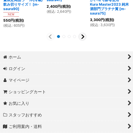
飲み切りサイズ！
[
m-
Kura Master2023 純米
2,400
円
(税別)
全て表示
(4件のレビュー)
saura90
]
酒部門プラチナ賞
[
m-
(
税込
:
2,640
円
)
saura75
]
3,300
円
(税別)
550
円
(税別)
(
税込
:
3,630
円
)
(
税込
:
605
円
)
ホーム
ログイン
マイページ
ショッピングカート
お気に入り
スタッフおすすめ
ご利用案内・送料