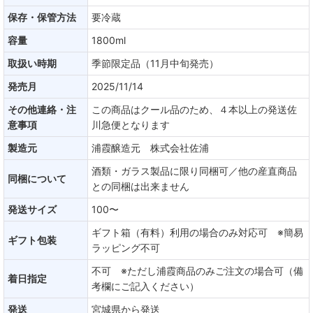
保存・保管方法
要冷蔵
容量
1800ml
取扱い時期
季節限定品（11月中旬発売）
発売月
2025/11/14
その他連絡・注
この商品はクール品のため、４本以上の発送佐
意事項
川急便となります
製造元
浦霞醸造元 株式会社佐浦
酒類・ガラス製品に限り同梱可／他の産直商品
同梱について
との同梱は出来ません
発送サイズ
100〜
ギフト箱（有料）利用の場合のみ対応可 ※簡易
ギフト包装
ラッピング不可
不可 ※ただし浦霞商品のみご注文の場合可（備
着日指定
考欄にご記入ください）
発送
宮城県から発送