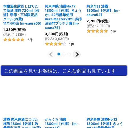
特別純米酒 生一本 浦霞
純米酒 浦霞 1800ml【佐
からくち 浦霞
一瞬、違うお酒になったのかと焦りましたが、間違いなくしぼり
1800ml【佐浦】全国燗
浦】IWC2023受賞酒
1800ml【佐浦】
[
m-
酒コンテスト2022 プレ
[
m-saura44
]
saura41
]
たてでした。うまい。
ミアム燗酒部門金賞受賞
2,800
円
(税別)
2,400
円
(税別)
これがないと冬が始まらない。山形のお酒と一緒に買いました。
[
m-saura49
]
(
税込
:
3,080
円
)
(
税込
:
2,640
円
)
自宅で飲むことが増えたので1升を購入。
2,900
円
(税別)
気になる生牡蠣も見つけたので今度購入したいと思います。
(
税込
:
3,190
円
)
1
件
ショップからの返信
2021
01
15
11:19
年
月
日
レビューありがとうございます。
はい、ラベルが変わりました。１月に出る純米酒のほうもラベル
が変わります。
この商品を見たお客様は、こんな商品も見ています
牡蠣にはピッタリのお酒ですね。浦霞・佐浦酒造様もオススメの
ペアリングです。
2020年は年内に完売してしまいましたが、2021年も色々出ますの
...
続きを読む
でお楽しみに。ぜひまたご利用くださいませ。
このレビューは参考になりましたか？
はい
いいえ
浦霞 純米原酒につけた
からくち 浦霞
純米吟醸 浦霞No.12
梅酒 180ml【佐浦】数
1800ml【佐浦】
[
m-
1800ml【佐浦】きょう
量限定商品 クール(冷蔵)
saura41
]
かい12号酵母使用