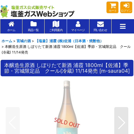
カート
ログイン
ホーム
商品一覧
ご利用案内
マイページ
問い合わせ
ホーム
>
宮城の酒
>
【塩釜】浦霞 (株)佐浦（日本酒・焼酎他）
>
本醸造生原酒 しぼりたて新酒 浦霞 1800ml【佐浦】季節・宮城限定品 クール
(冷蔵) 11/14発売
本醸造生原酒 しぼりたて新酒 浦霞 1800ml【佐浦】季
節・宮城限定品 クール(冷蔵) 11/14発売
[
m-saura04
]