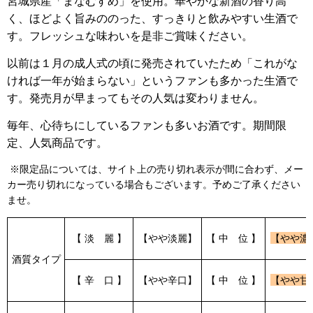
宮城県産「まなむすめ」を使用。華やかな新酒の香り高
く、ほどよく旨みののった、すっきりと飲みやすい生酒で
す。フレッシュな味わいを是非ご賞味ください。
以前は１月の成人式の頃に発売されていたため「これがな
ければ一年が始まらない」というファンも多かった生酒で
す。発売月が早まってもその人気は変わりません。
毎年、心待ちにしているファンも多いお酒です。期間限
定、人気商品です。
※限定品については、サイト上の売り切れ表示が間に合わず、メー
カー売り切れになっている場合もございます。予めご了承ください
ませ。
【 淡 麗 】
【やや淡麗】
【 中 位 】
【やや濃
酒質タイプ
【 辛 口 】
【やや辛口】
【 中 位 】
【やや甘