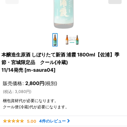
本醸造生原酒 しぼりたて新酒 浦霞 1800ml【佐浦】季
節・宮城限定品 クール(冷蔵)
11/14発売
[
m-saura04
]
販売価格
:
2,800
円
(税別)
(
税込
:
3,080
円
)
梱包資材
代が必要になります。
クール便(冷蔵)
代が必要になります。
4
件のレビュー
5.00