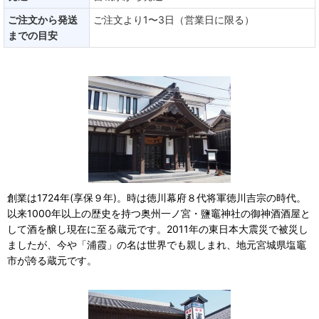
ご注文から発送
ご注文より1〜3日（営業日に限る）
までの目安
創業は1724年(享保９年)。時は徳川幕府８代将軍徳川吉宗の時代。
以来1000年以上の歴史を持つ奥州一ノ宮・鹽竈神社の御神酒酒屋と
して酒を醸し現在に至る蔵元です。2011年の東日本大震災で被災し
ましたが、今や「浦霞」の名は世界でも親しまれ、地元宮城県塩竈
市が誇る蔵元です。