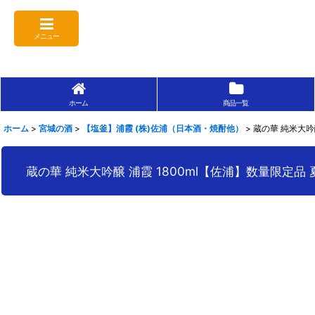
メニュー
ホーム
商品一覧
ホーム
>
宮城の酒
>
【塩釜】浦霞 (株)佐浦（日本酒・焼酎他）
>
蔵の華 純米大吟
蔵の華 純米大吟醸 浦霞 1800ml【佐浦】数量限定品