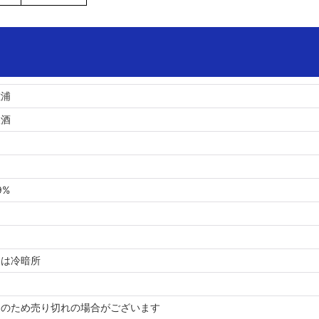
佐浦
醸酒
9%
たは冷暗所
品のため売り切れの場合がございます