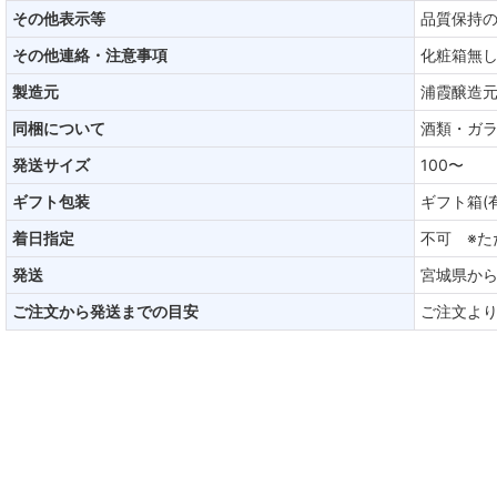
その他表示等
品質保持の
その他連絡・注意事項
化粧箱無
製造元
浦霞醸造
同梱について
酒類・ガ
発送サイズ
100〜
ギフト包装
ギフト箱(
着日指定
不可 ※
発送
宮城県か
ご注文から発送までの目安
ご注文より