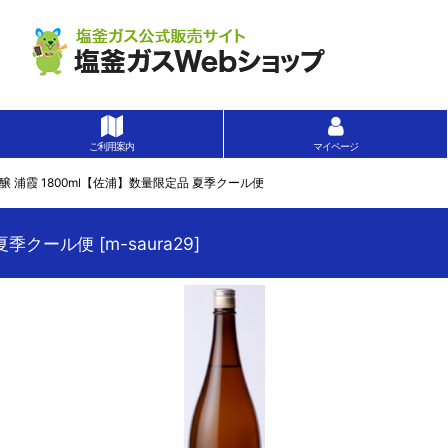
ご利用案内
マイページ
醸 浦霞 1800ml【佐浦】数量限定品 夏季クール便
 夏季クール便
[
m-saura29
]