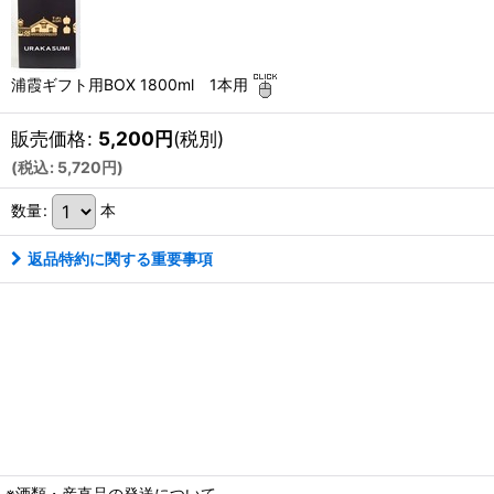
浦霞ギフト用BOX 1800ml 1本用
販売価格
:
5,200
円
(税別)
(
税込
:
5,720
円
)
数量
:
本
返品特約に関する重要事項
※酒類・産直品の発送について