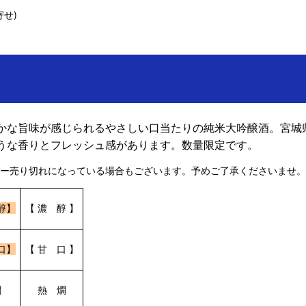
せ)
かな旨味が感じられるやさしい口当たりの純米大吟醸酒。
宮城
うな香りとフレッシュ感があります。
数量限定です。
ー売り切れになっている場合もございます。予めご了承くださいませ。
醇】
【 濃 醇 】
口】
【 甘 口 】
燗
熱 燗