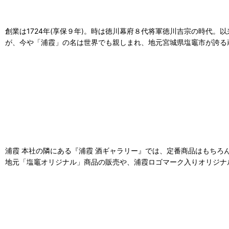
創業は1724年(享保９年)。時は徳川幕府８代将軍徳川吉宗の時代。
が、今や「浦霞」の名は世界でも親しまれ、地元宮城県塩竈市が誇る
浦霞 本社の隣にある『浦霞 酒ギャラリー』では、定番商品はもち
地元「塩竈オリジナル」商品の販売や、浦霞ロゴマーク入りオリジナ