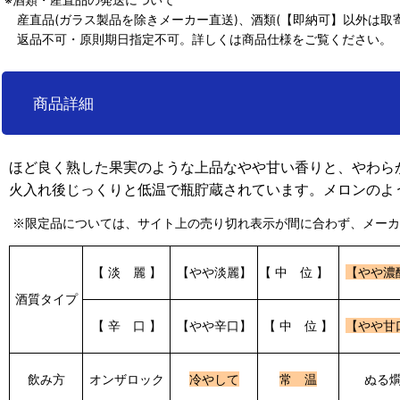
産直品(ガラス製品を除きメーカー直送)、酒類(【即納可】以外は取寄
返品不可・原則期日指定不可。詳しくは商品仕様をご覧ください。
商品詳細
ほど良く熟した果実のような上品なやや甘い香りと、やわら
火入れ後じっくりと低温で瓶貯蔵されています
。
メロンのよ
※限定品については、サイト上の売り切れ表示が間に合わず、メーカ
【 淡 麗 】
【やや淡麗】
【 中 位 】
【やや濃
酒質タイプ
【 辛 口 】
【やや辛口】
【 中 位 】
【やや甘
飲み方
オンザロック
冷やして
常 温
ぬる