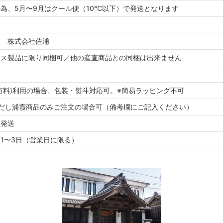
為、5月〜9月はクール便（10℃以下）で発送となります
し
元 株式会社佐浦
ラス製品に限り同梱可／他の産直商品との同梱は出来ません
有料)利用の場合、包装・熨斗対応可。※簡易ラッピング不可
ただし浦霞商品のみご注文の場合可（備考欄にご記入ください）
ら発送
1〜3日（営業日に限る）