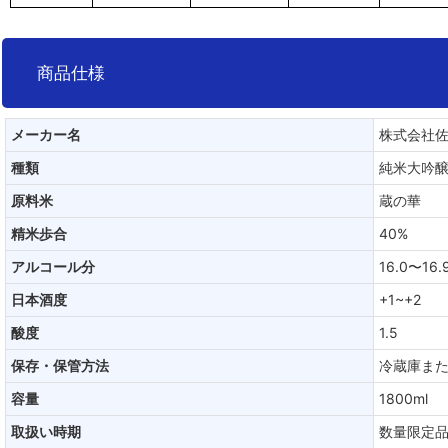
商品仕様
メーカー名
株式会社
種類
純米大吟
原料米
蔵の華
精米歩合
40%
アルコール分
16.0〜16.
日本酒度
+1~+2
酸度
1.5
保存・保管方法
冷蔵庫ま
容量
1800ml
取扱い時期
数量限定