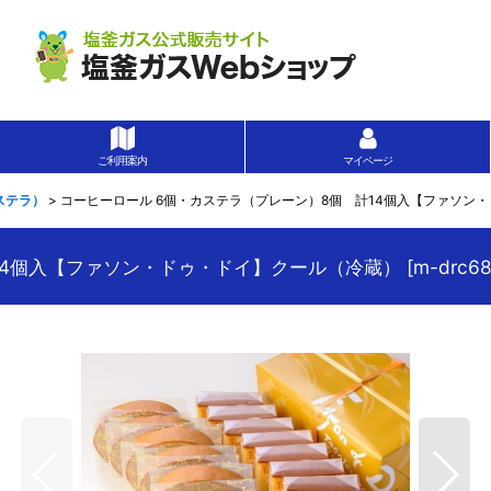
ご利用案内
マイページ
ステラ）
>
コーヒーロール 6個・カステラ（プレーン）8個 計14個入【ファソン
14個入【ファソン・ドゥ・ドイ】クール（冷蔵）
[
m-drc6