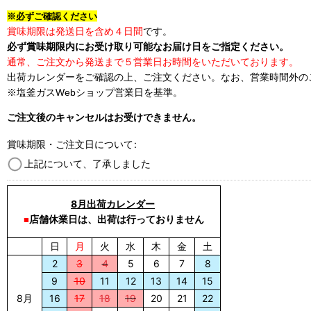
※必ずご確認ください
賞味期限は発送日を含め４日間
です。
必ず賞味期限内にお受け取り可能なお届け日をご指定ください。
通常、ご注文から発送まで５営業日お時間をいただいております。
出荷カレンダーをご確認の上、ご注文ください。なお、営業時間外の
※塩釜ガスWebショップ営業日を基準。
ご注文後のキャンセルはお受けできません。
賞味期限・ご注文日について
:
上記について、了承しました
8月出荷カレンダー
店舗
休業日は、
出荷は行っておりません
■
日
月
火
水
木
金
土
2
3
4
5
6
7
8
9
10
11
12
13
14
15
8月
16
17
18
19
20
21
22