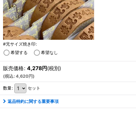
#兄サイズ焼き印
:
希望する
希望なし
販売価格
:
4,278
円
(税別)
(
税込
:
4,620
円
)
数量
:
セット
返品特約に関する重要事項