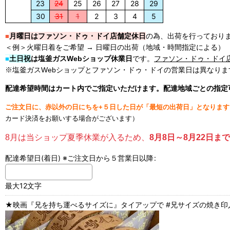
23
24
25
26
27
28
29
30
31
1
2
3
4
5
月曜日はファソン・ドゥ・ドイ店舗定休日
の為、出荷を行っており
■
＜例＞火曜日着をご希望 → 日曜日の出荷（地域・時間指定による）
土日祝
は塩釜ガスWebショップ休業日
です。
ファソン・ドゥ・ドイ
■
※塩釜ガスWebショップとファソン・ドゥ・ドイの営業日は異なりま
配達希望時間はカート内でご指定いただけます。配達地域ごとの指定
ご注文日に、赤以外の日にちを+５日した日が「最短の出荷日」となりま
カード決済をお願いする場合がございます）
8月は当ショップ夏季休業が入るため、
8月8日～8月22日
配達希望日(着日) ※ご注文日から５営業日以降
:
最大12文字
★映画『兄を持ち運べるサイズに』タイアップで #兄サイズの焼き