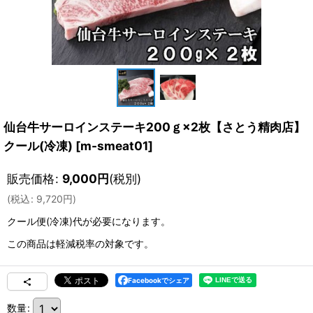
仙台牛サーロインステーキ200ｇ×2枚【さとう精肉店】
クール(冷凍)
[
m-smeat01
]
販売価格
:
9,000
円
(税別)
(
税込
:
9,720
円
)
クール便(冷凍)
代が必要になります。
この商品は軽減税率の対象です。
Facebookでシェア
数量
: