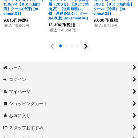
150g×4【さとう精肉
用（700ｇ）【さとう精
500ｇ【さとう精肉店】
店】クール(冷凍)
[
m-
肉店】【送料無料(九
クール（冷凍）
[
m-
smeat08
]
州・沖縄を除く)】クー
smeat22
]
ル(冷凍)
[
m-smeat60
]
9,815
円
(税別)
9,000
円
(税別)
13,300
円
(税別)
(
税込
:
10,600
円
)
(
税込
:
9,720
円
)
(
税込
:
14,364
円
)
ホーム
ログイン
マイページ
ショッピングカート
お気に入り
スタッフおすすめ