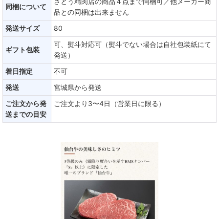
さとう精肉店の商品４点まで同梱可／他メーカー商
同梱について
品との同梱は出来ません
発送サイズ
80
可、熨斗対応可（熨斗でない場合は自社包装紙にて
ギフト包装
発送）
着日指定
不可
発送
宮城県から発送
ご注文から発
ご注文より3〜4日（営業日に限る）
送までの目安