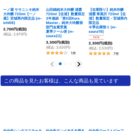
仙台牛ステーキ2種贅沢
仙台牛シンタマステーキ
仙台牛ローストビーフ
食べ比べセット（350
150g×4【さとう精肉
500ｇ【さとう精肉店】
内
ｇ）【さとう精肉店】ク
店】クール(冷凍)
[
m-
クール（冷凍）
[
m-
ール(冷凍)
[
m-
smeat08
]
smeat22
]
smeat53
]
9,815
円
(税別)
9,000
円
(税別)
8,334
円
(税別)
(
税込
:
10,600
円
)
(
税込
:
9,720
円
)
(
税込
:
9,000
円
)
この商品を見たお客様は、こんな商品も見ています
仙台牛シンタマステーキ
仙台牛ランイチすき焼き
仙台牛ローストビーフ