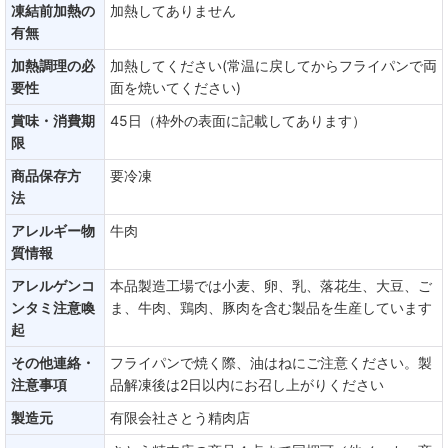
凍結前加熱の
加熱してありません
有無
加熱調理の必
加熱してください(常温に戻してからフライパンで両
要性
面を焼いてください)
賞味・消費期
45日（枠外の表面に記載してあります）
限
商品保存方
要冷凍
法
アレルギー物
牛肉
質情報
アレルゲンコ
本品製造工場では小麦、卵、乳、落花生、大豆、ご
ンタミ注意喚
ま、牛肉、鶏肉、豚肉を含む製品を生産しています
起
その他連絡・
フライパンで焼く際、油はねにご注意ください。製
注意事項
品解凍後は2日以内にお召し上がりください
製造元
有限会社さとう精肉店