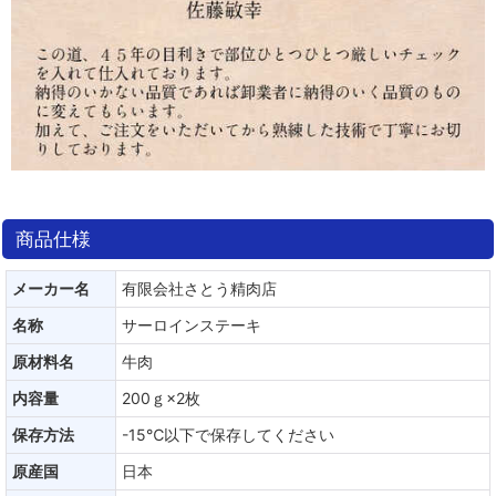
商品仕様
メーカー名
有限会社さとう精肉店
名称
サーロインステーキ
原材料名
牛肉
内容量
200ｇ×2枚
保存方法
-15℃以下で保存してください
原産国
日本