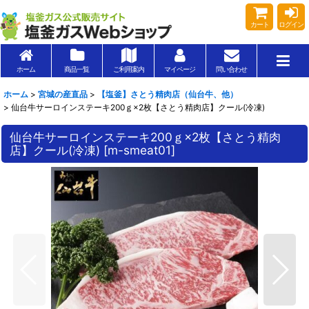
カート
ログイン
ホーム
商品一覧
ご利用案内
マイページ
問い合わせ
ホーム
>
宮城の産直品
>
【塩釜】さとう精肉店（仙台牛、他）
>
仙台牛サーロインステーキ200ｇ×2枚【さとう精肉店】クール(冷凍)
仙台牛サーロインステーキ200ｇ×2枚【さとう精肉
店】クール(冷凍)
[
m-smeat01
]