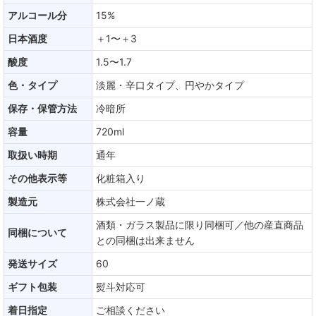
アルコール分
15%
日本酒度
＋1〜＋3
酸度
1.5〜1.7
色・タイプ
淡麗・辛口タイプ、円やかタイプ
保存・保管方法
冷暗所
容量
720ml
取扱い時期
通年
その他表示等
化粧箱入り
製造元
株式会社一ノ蔵
酒類・ガラス製品に限り同梱可／他の産直商品
同梱について
との同梱は出来ません
発送サイズ
60
ギフト包装
熨斗対応可
着日指定
ご相談ください