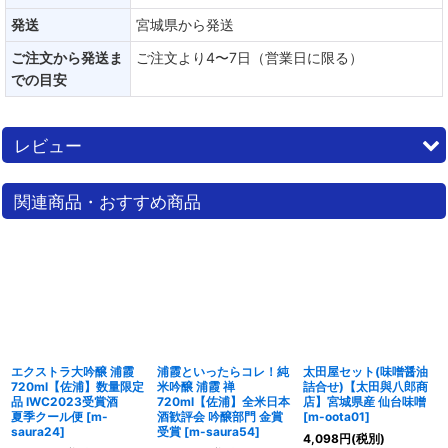
発送
宮城県から発送
ご注文から発送ま
ご注文より4〜7日（営業日に限る）
での目安
レビュー
0
件のレビュー
関連商品・おすすめ商品
エクストラ大吟醸 浦霞
浦霞といったらコレ！純
太田屋セット(味噌醤油
720ml【佐浦】数量限定
米吟醸 浦霞 禅
詰合せ)【太田與八郎商
品 IWC2023受賞酒
720ml【佐浦】全米日本
店】宮城県産 仙台味噌
夏季クール便
[
m-
酒歓評会 吟醸部門 金賞
[
m-oota01
]
saura24
]
受賞
[
m-saura54
]
4,098
円
(税別)