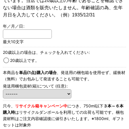
ています。当店では20歳以上の年齢であることを確認でき
ない場合は酒類を販売いたしません。年齢確認の為、生年
月日を入力してください。（例）1935/12/31
年／月／日
:
最大10文字
20歳以上の場合は、チェックを入れてください
:
20歳以上です。
本商品を
単品(1点)購入の場合
、発送用の梱包箱を使用せず、緩衝材
（無料）でお包みして発送することも可能です。
発送用梱包資材(箱)について
(任意)
:
只今、
リサイクル箱キャンペーン中
につき、750ml以下
３本～６本
購入時
はリサイクルダンボールを利用しての出荷も可能です。梱包
資材料はご注文内容確認後に値引きいたします。※1800ml、ギフト
セットは対象外