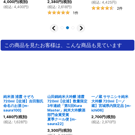
4,000
円
(税別)
2,380
円
(税別)
(
税込
:
4,425
円
)
(
税込
:
4,400
円
)
(
税込
:
2,618
円
)
2
件
1
件
この商品を見たお客様は、こんな商品も見ています
純米酒 浦霞 そぞろ
山田錦純米大吟醸 浦霞
一ノ蔵 ササニシキ純米
720ml【佐浦】吉田類氏
720ml【佐浦】数量限定
大吟醸 720ml【一ノ
命名のお酒
[
m-
3年連続「第5回Kura
蔵】宮城県内限定品
[
m-
saura100
]
Master」純米大吟醸酒
ichi06
]
部門金賞受賞
1,480
円
(税別)
2,700
円
(税別)
夏季クール便
[
m-
(
税込
:
1,628
円
)
(
税込
:
2,970
円
)
saura22
]
3,300
円
(税別)