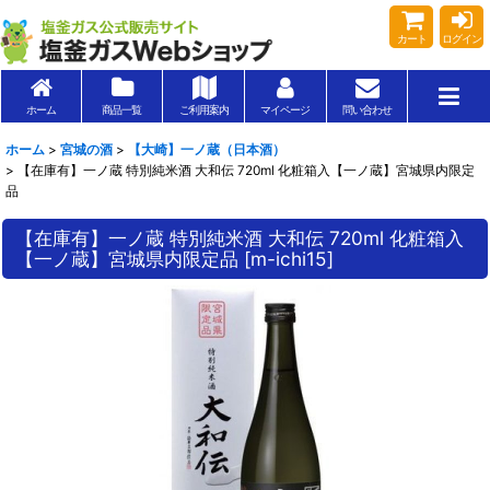
カート
ログイン
ホーム
商品一覧
ご利用案内
マイページ
問い合わせ
ホーム
>
宮城の酒
>
【大崎】一ノ蔵（日本酒）
>
【在庫有】一ノ蔵 特別純米酒 大和伝 720ml 化粧箱入【一ノ蔵】宮城県内限定
品
【在庫有】一ノ蔵 特別純米酒 大和伝 720ml 化粧箱入
【一ノ蔵】宮城県内限定品
[
m-ichi15
]