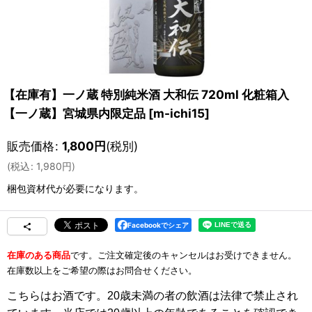
【在庫有】一ノ蔵 特別純米酒 大和伝 720ml 化粧箱入
【一ノ蔵】宮城県内限定品
[
m-ichi15
]
販売価格
:
1,800
円
(税別)
(
税込
:
1,980
円
)
梱包資材
代が必要になります。
Facebookでシェア
ご注文確定後のキャンセルはお受けできません。
在庫のある商品
です。
在庫数以上をご希望の際はお問合せください。
こちらはお酒です。20歳未満の者の飲酒は法律で禁止され