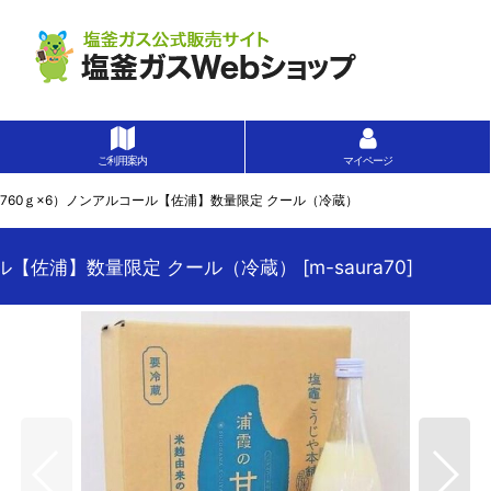
ご利用案内
マイページ
760ｇ×6）ノンアルコール【佐浦】数量限定 クール（冷蔵）
ール【佐浦】数量限定 クール（冷蔵）
[
m-saura70
]