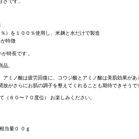
甘さです。
酒
５％）を１００％使用し、米麹と水だけで製造
いが特徴
いが特長です 。
商品。
、アミノ酸は疲労回復に、コウジ酸とアミノ酸は美肌効果があ
開放がさらにお肌の調子を整えてくれることも期待できそうで
て（６０〜７０度位） お楽しみください。
相当量０ ０ｇ