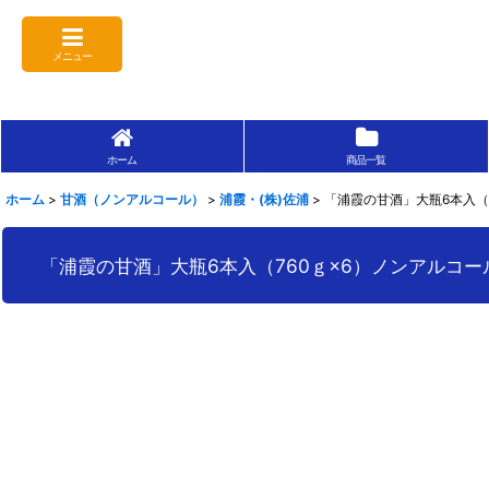
メニュー
ホーム
商品一覧
ホーム
>
甘酒（ノンアルコール）
>
浦霞・(株)佐浦
>
「浦霞の甘酒」大瓶6本入（
「浦霞の甘酒」大瓶6本入（760ｇ×6）ノンアルコ