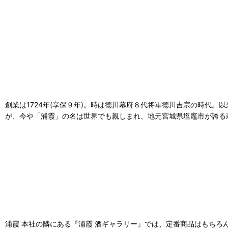
創業は1724年(享保９年)。時は徳川幕府８代将軍徳川吉宗の時代。
が、今や「浦霞」の名は世界でも親しまれ、地元宮城県塩竈市が誇る
浦霞 本社の隣にある『浦霞 酒ギャラリー』では、定番商品はもち