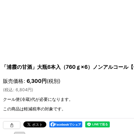
「浦霞の甘酒」大瓶6本入（760ｇ×6）ノンアルコール
販売価格
:
6,300
円
(税別)
(
税込
:
6,804
円
)
クール便(冷蔵)
代が必要になります。
この商品は軽減税率の対象です。
Facebookでシェア