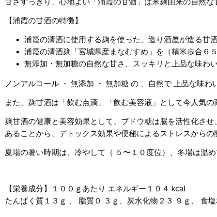
甘さすっきり、心地よい「浦霞の甘酒」は米麹由来の自然な
【浦霞の甘酒の特徴】
浦霞の清酒に使用する麹を使った、造り酒屋が造る甘
浦霞の清酒麹「宮城県産まなむすめ」を（精米歩合６
無添加・無加糖の自然な甘さ、スッキリと上品な味わ
ノンアルコール ・ 無添加 ・ 無加糖 の 、自然で 上品な味わ
また、麹甘酒は「飲む点滴」「飲む美容液」として今人気の
麹甘酒の健康と美容効果として、ブドウ糖は脳を活性化させ
あることから、デトックス効果や便秘によるストレスからの
夏場の暑い時期は、
冷やして（ ５〜１０度位）、冬場は温め
【栄養成分】１００ｇあたり エネルギー１０４ kcal
たんぱく質１３ｇ 、 脂質０ ３ｇ、炭水化物２３ ９ｇ、 食塩