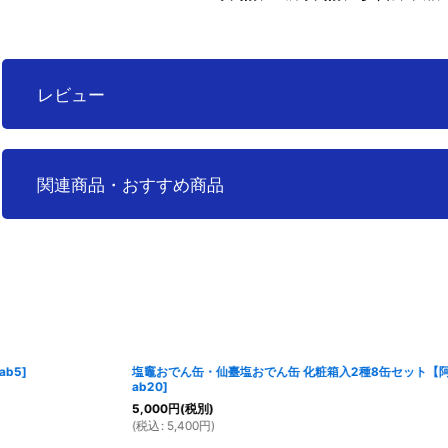
レビュー
0
件のレビュー
関連商品・おすすめ商品
塩竈おでん缶・牛たん・笹かま入り 仙台塩おでん 2種 計6缶セット【阿部善商
店】
[
m-ab19
]
3,900
円
(税別)
(
税込
:
4,212
円
)