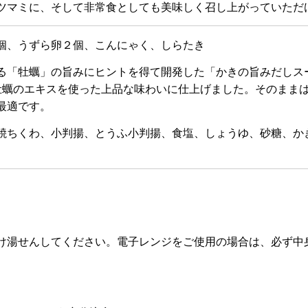
ツマミに、そして非常食としても美味しく召し上がっていただ
個、うずら卵２個、こんにゃく、しらたき
る「牡蠣」の旨みにヒントを得て開発した「かきの旨みだしス
牡蠣のエキスを使った上品な味わいに仕上げました。そのまま
最適です。
焼ちくわ、小判揚、とうふ小判揚、食塩、しょうゆ、砂糖、か
け湯せんしてください。電子レンジをご使用の場合は、必ず中身