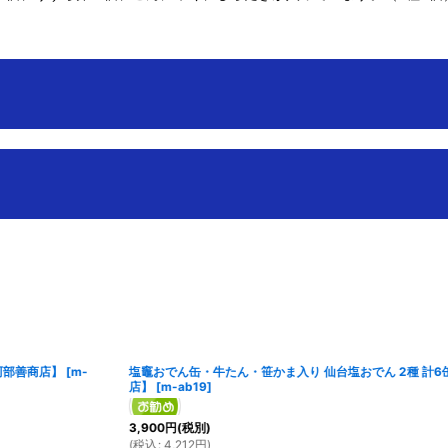
牛たん・笹かま入り 仙台塩おでん 6缶セット【阿部善商店】
[
m-ab17
]
4,200
円
(税別)
(
税込
:
4,536
円
)