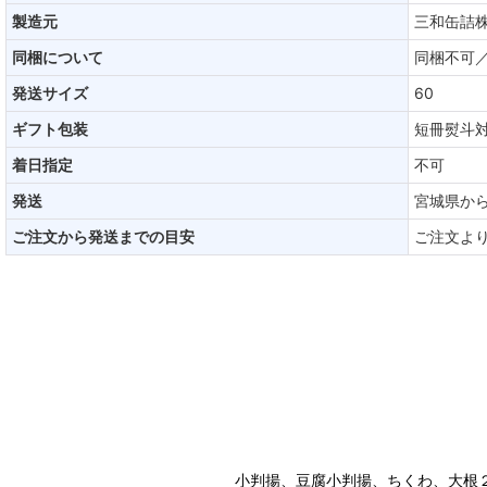
製造元
三和缶詰
同梱について
同梱不可
発送サイズ
60
ギフト包装
短冊熨斗
着日指定
不可
発送
宮城県か
ご注文から発送までの目安
ご注文よ
小判揚、豆腐小判揚、ちくわ、大根