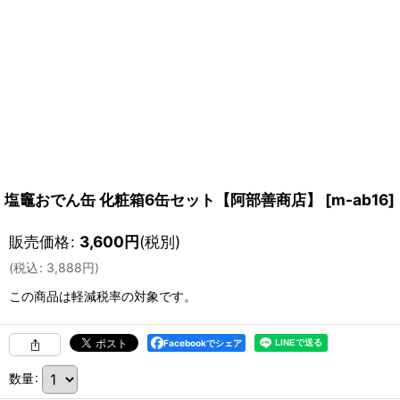
塩竈おでん缶 化粧箱6缶セット【阿部善商店】
[
m-ab16
]
販売価格
:
3,600
円
(税別)
(
税込
:
3,888
円
)
この商品は軽減税率の対象です。
Facebookでシェア
数量
: