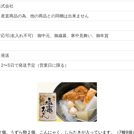
株式会社
／産直商品の為、他の商品との同梱は出来ません
対応可(名入れ不可) 御中元、御歳暮、寒中見舞い、御年賀
ら発送
り2〜5日で発送予定（営業日に限る）
２個、うずら卵２個、こんにゃく、しらたきが入っています。（7種9個