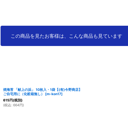
3
件
この商品を見たお客様は、こんな商品も見ています
焼海苔 「献上の浜」 10枚入・1袋【(有)今野商店】
ご自宅用に（化粧箱無し）
[
m-kon17
]
615
円
(税別)
(
税込
:
664
円
)