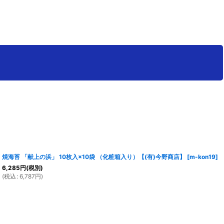
焼海苔 「献上の浜」 10枚入×10袋 （化粧箱入り）【(有)今野商店】
[
m-kon19
]
6,285
円
(税別)
(
税込
:
6,787
円
)