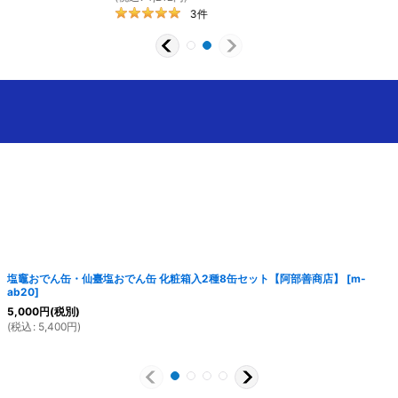
塩竈おでん缶・仙臺塩おでん缶 化粧箱入2種8缶セット【阿部善商店】
[
m-
ab20
]
5,000
円
(税別)
(
税込
:
5,400
円
)