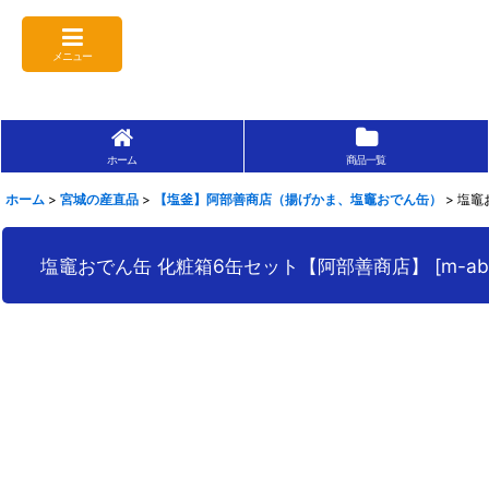
メニュー
ホーム
商品一覧
ホーム
>
宮城の産直品
>
【塩釜】阿部善商店（揚げかま、塩竈おでん缶）
>
塩竈
塩竈おでん缶 化粧箱6缶セット【阿部善商店】
[
m-ab