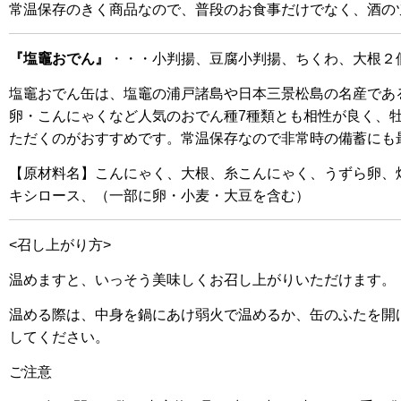
常温保存のきく商品なので、普段のお食事だけでなく、酒の
『塩竈おでん』
・・・小判揚、豆腐小判揚、ちくわ、大根２
塩竈おでん缶は、塩竈の浦戸諸島や日本三景松島の名産であ
卵・こんにゃくなど人気のおでん種7種類とも相性が良く、
ただくのがおすすめです。常温保存なので非常時の備蓄にも
【原材料名】こんにゃく、大根、糸こんにゃく、うずら卵、
キシロース、（一部に卵・小麦・大豆を含む）
<召し上がり方>
温めますと、いっそう美味しくお召し上がりいただけます。
温める際は、中身を鍋にあけ弱火で温めるか、缶のふたを開
してください。
ご注意