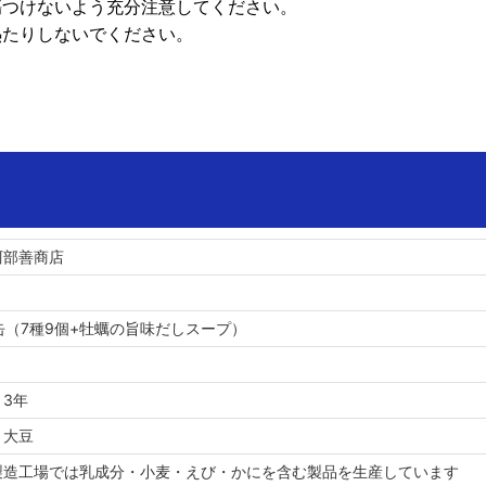
傷つけないよう充分注意してください。
熱たりしないでください。
阿部善商店
6缶（7種9個+牡蠣の旨味だしスープ）
3年
、大豆
製造工場では乳成分・小麦・えび・かにを含む製品を生産しています