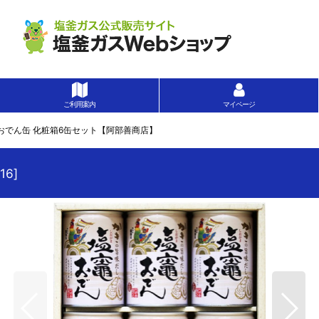
ご利用案内
マイページ
おでん缶 化粧箱6缶セット【阿部善商店】
16
]