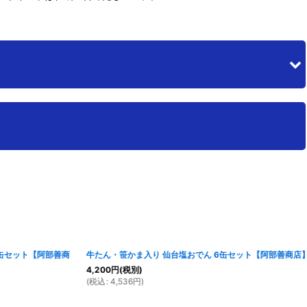
浦霞のみくらべ 300ml５本組セット U-JSB【佐浦】
[
m-saura66
]
3,280
円
(税別)
(
税込
:
3,608
円
)