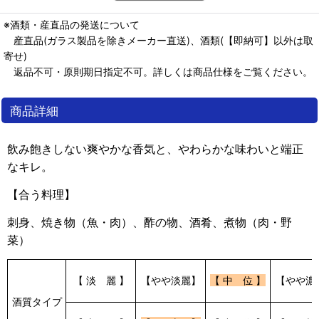
※酒類・産直品の発送について
産直品(ガラス製品を除きメーカー直送)、酒類(【即納可】以外は取
寄せ)
返品不可・原則期日指定不可。詳しくは商品仕様をご覧ください。
商品詳細
飲み飽きしない爽やかな香気と、やわらかな味わいと端正
なキレ。
【合う料理】
刺身、焼き物（魚・肉）、酢の物、酒肴、煮物（肉・野
菜）
【 淡 麗 】
【やや淡麗】
【 中 位 】
【やや濃
酒質タイプ