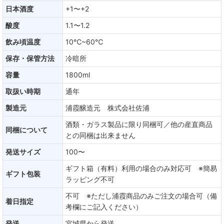
日本酒度
+1〜+2
酸度
1.1〜1.2
飲み頃温度
10℃~60℃
保存・保管方法
冷暗所
容量
1800ml
取扱い時期
通年
製造元
浦霞醸造元 株式会社佐浦
酒類・ガラス製品に限り同梱可／他の産直商品
同梱について
との同梱は出来ません
発送サイズ
100〜
ギフト箱（有料）利用の場合のみ対応可 ※簡易
ギフト包装
ラッピング不可
不可 ※ただし浦霞商品のみご注文の場合可（備
着日指定
考欄にご記入ください）
発送
宮城県から発送