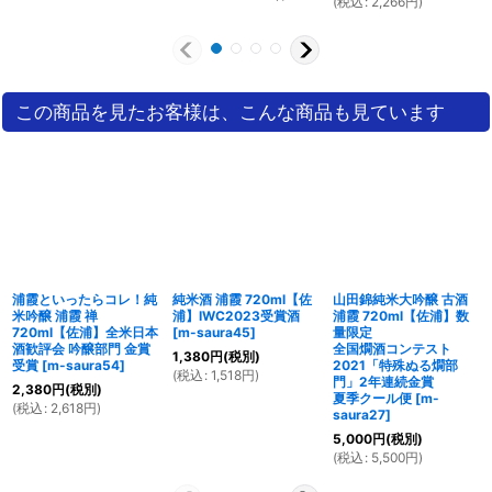
(
税込
:
2,266
円
)
この商品を見たお客様は、こんな商品も見ています
浦霞といったらコレ！純
純米酒 浦霞 720ml【佐
山田錦純米大吟醸 古酒
米吟醸 浦霞 禅
浦】IWC2023受賞酒
浦霞 720ml【佐浦】数
720ml【佐浦】全米日本
[
m-saura45
]
量限定
酒歓評会 吟醸部門 金賞
全国燗酒コンテスト
1,380
円
(税別)
受賞
[
m-saura54
]
2021「特殊ぬる燗部
(
税込
:
1,518
円
)
門」2年連続金賞
2,380
円
(税別)
夏季クール便
[
m-
(
税込
:
2,618
円
)
saura27
]
5,000
円
(税別)
(
税込
:
5,500
円
)