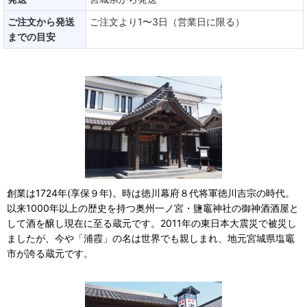
ご注文から発送
ご注文より1〜3日（営業日に限る）
までの目安
創業は1724年(享保９年)。時は徳川幕府８代将軍徳川吉宗の時代。
以来1000年以上の歴史を持つ奥州一ノ宮・鹽竈神社の御神酒酒屋と
して酒を醸し現在に至る蔵元です。2011年の東日本大震災で被災し
ましたが、今や「浦霞」の名は世界でも親しまれ、地元宮城県塩竈
市が誇る蔵元です。