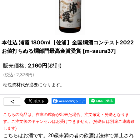
本仕込 浦霞 1800ml【佐浦】全国燗酒コンテスト2022
お値打ちぬる燗部門最高金賞受賞
[
m-saura37
]
販売価格
:
2,160
円
(税別)
(
税込
:
2,376
円
)
梱包資材
代が必要になります。
Facebookでシェア
こちらの商品は、在庫の確保が出来た場合、注文確定・発送となりま
す。
ご注文後のキャンセルはお受けできません。(発送日は別途ご連絡致
します)
こちらはお酒です。20歳未満の者の飲酒は法律で禁止され