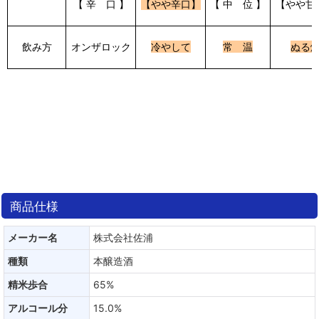
【 辛 口 】
【やや辛口】
【 中 位 】
【やや甘
飲み方
オンザロック
冷やして
常 温
ぬる
商品仕様
メーカー名
株式会社佐浦
種類
本醸造酒
精米歩合
65%
アルコール分
15.0%