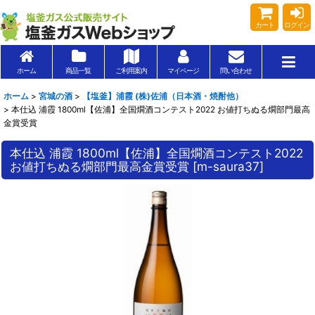
カート
ログイン
ホーム
商品一覧
ご利用案内
マイページ
問い合わせ
ホーム
>
宮城の酒
>
【塩釜】浦霞 (株)佐浦（日本酒・焼酎他）
>
本仕込 浦霞 1800ml【佐浦】全国燗酒コンテスト2022 お値打ちぬる燗部門最高
金賞受賞
本仕込 浦霞 1800ml【佐浦】全国燗酒コンテスト2022
お値打ちぬる燗部門最高金賞受賞
[
m-saura37
]