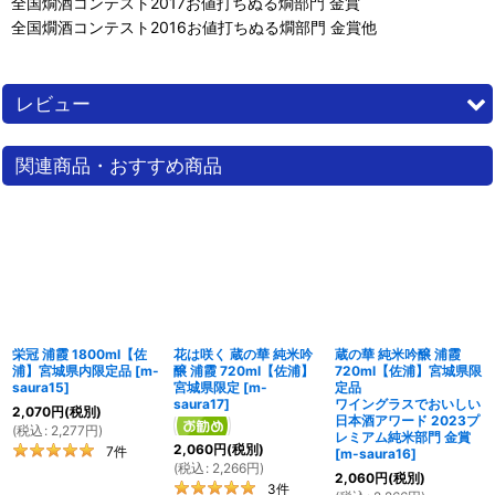
全国燗酒コンテスト2017お値打ちぬる燗部門 金賞
全国燗酒コンテスト2016お値打ちぬる燗部門 金賞他
レビュー
0
件のレビュー
関連商品・おすすめ商品
栄冠 浦霞 1800ml【佐
花は咲く 蔵の華 純米吟
蔵の華 純米吟醸 浦霞
浦】宮城県内限定品
[
m-
醸 浦霞 720ml【佐浦】
720ml【佐浦】宮城県限
saura15
]
宮城県限定
[
m-
定品
saura17
]
ワイングラスでおいしい
2,070
円
(税別)
日本酒アワード 2023プ
(
税込
:
2,277
円
)
レミアム純米部門 金賞
2,060
円
(税別)
7
件
[
m-saura16
]
(
税込
:
2,266
円
)
2,060
円
(税別)
3
件