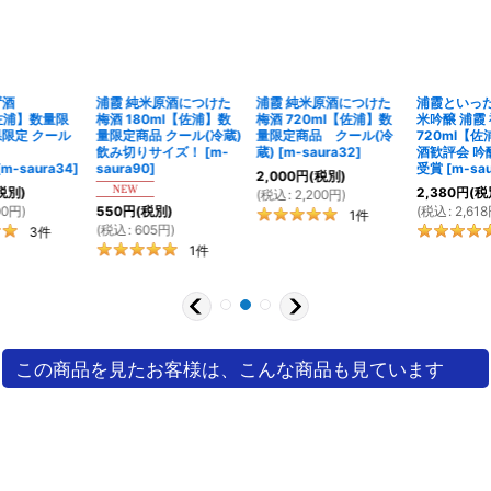
浦霞 純米原酒につけた
浦霞 純米原酒につけた
浦霞といったらコレ！純
梅酒 180ml【佐浦】数
梅酒 720ml【佐浦】数
米吟醸 浦霞 禅
量限定商品 クール(冷蔵)
量限定商品 クール(冷
720ml【佐浦】全米日本
飲み切りサイズ！
[
m-
蔵)
[
m-saura32
]
酒歓評会 吟醸部門 金賞
saura90
]
受賞
[
m-saura54
]
2,000
円
(税別)
2,380
円
(税別)
(
税込
:
2,200
円
)
(
税込
:
2,618
円
)
550
円
(税別)
1
件
(
税込
:
605
円
)
1
件
1
件
この商品を見たお客様は、こんな商品も見ています