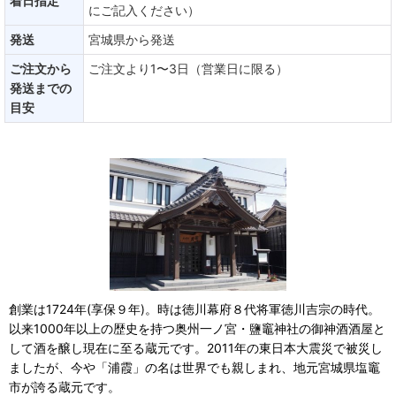
着日指定
にご記入ください）
発送
宮城県から発送
ご注文から
ご注文より1〜3日（営業日に限る）
発送までの
目安
創業は1724年(享保９年)。時は徳川幕府８代将軍徳川吉宗の時代。
以来1000年以上の歴史を持つ奥州一ノ宮・鹽竈神社の御神酒酒屋と
して酒を醸し現在に至る蔵元です。2011年の東日本大震災で被災し
ましたが、今や「浦霞」の名は世界でも親しまれ、地元宮城県塩竈
市が誇る蔵元です。