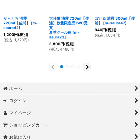
からくち 浦霞
大吟醸 浦霞 720ml【佐
ぼとる 浦霞 500ml【佐
720ml【佐浦】
[
m-
浦】数量限定品 IWC受
浦】
[
m-saura47
]
saura42
]
賞
940
円
(税別)
夏季クール便
[
m-
1,200
円
(税別)
(
税込
:
1,034
円
)
saura23
]
(
税込
:
1,320
円
)
3,800
円
(税別)
(
税込
:
4,180
円
)
ホーム
ログイン
マイページ
ショッピングカート
お気に入り