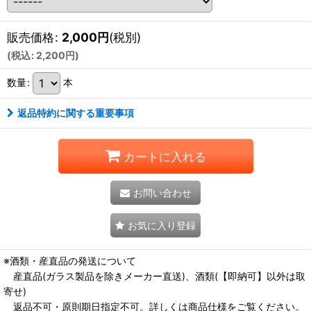
販売価格
:
2,000
円
(税別)
(
税込
:
2,200
円
)
数量
:
本
返品特約に関する重要事項
カートに入れる
お問い合わせ
お気に入り登録
※酒類・産直品の発送について
産直品(ガラス製品を除きメーカー直送)、酒類(【即納可】以外は取
寄せ)
返品不可・原則期日指定不可。詳しくは商品仕様をご覧ください。