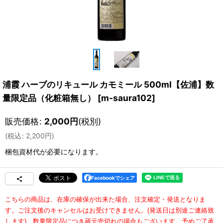
浦霞 ハーブのリキュール カモミール 500ml【佐浦】数
量限定品（化粧箱無し）
[
m-saura102
]
販売価格
:
2,000
円
(税別)
(
税込
:
2,200
円
)
梱包資材
代が必要になります。
Facebookでシェア
こちらの商品は、在庫の確保が出来た場合、注文確定・発送となりま
す。
ご注文後のキャンセルはお受けできません。(発送日は別途ご連絡致
します)
数量限定品につき蔵元売切れの場合もございます。予めご了承