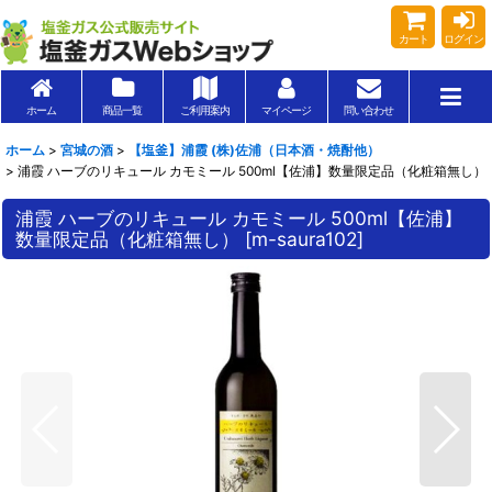
カート
ログイン
ホーム
商品一覧
ご利用案内
マイページ
問い合わせ
ホーム
>
宮城の酒
>
【塩釜】浦霞 (株)佐浦（日本酒・焼酎他）
>
浦霞 ハーブのリキュール カモミール 500ml【佐浦】数量限定品（化粧箱無し）
浦霞 ハーブのリキュール カモミール 500ml【佐浦】
数量限定品（化粧箱無し）
[
m-saura102
]