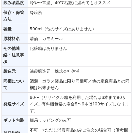
飲み頃温度
冷や〜常温、40℃程度に温めてもオススメ
保存・保管
冷暗所
方法
容量
500ml（他のサイズはありません）
原材料名
清酒、カモミール
その他連
化粧箱はありません
絡・注意事
項
製造元
浦霞醸造元 株式会社佐浦
同梱につい
酒類・ガラス製品に限り同梱可／他の産直商品との同
て
梱は出来ません
60〜（リサイクル箱を利用した場合は6本まで80サ
発送サイズ
イズ…有料梱包箱の場合5〜6本は100サイズになりま
す）
ギフト包装
簡易ラッピングのみ可
不可 ※ただし浦霞商品のみご注文の場合可（備考欄