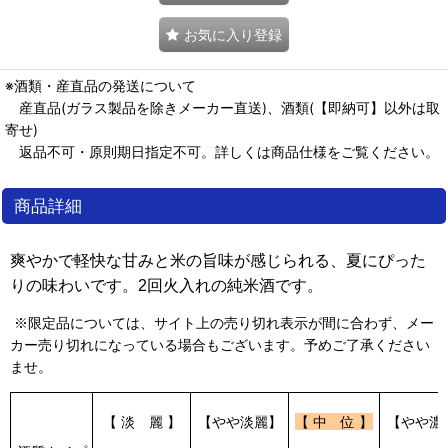
お気に入り登録
※酒類・産直品の発送について
産直品(ガラス製品を除きメーカー直送)、酒類(【即納可】以外は取
寄せ)
返品不可・原則期日指定不可。詳しくは商品仕様をご覧ください。
商品詳細
爽やかで軽快な甘みと米の旨味が感じられる、夏にぴった
りの味わいです。2回火入れの純米酒です。
※限定品については、サイト上の売り切れ表示が間に合わず、メー
カー売り切れになっている場合もございます。予めご了承ください
ませ。
【 淡 麗 】
【やや淡麗】
【 中 位 】
【やや濃