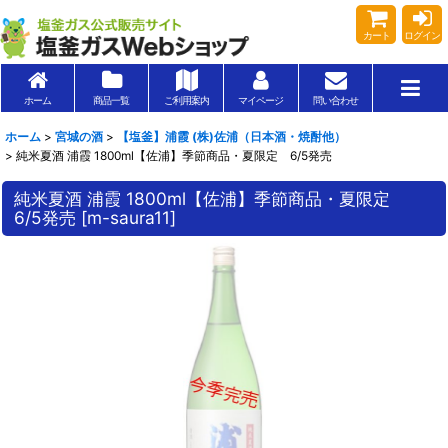
カート
ログイン
ホーム
商品一覧
ご利用案内
マイページ
問い合わせ
ホーム
>
宮城の酒
>
【塩釜】浦霞 (株)佐浦（日本酒・焼酎他）
>
純米夏酒 浦霞 1800ml【佐浦】季節商品・夏限定 6/5発売
純米夏酒 浦霞 1800ml【佐浦】季節商品・夏限定
6/5発売
[
m-saura11
]