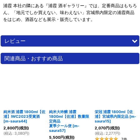
浦霞 本社の隣にある『浦霞 酒ギャラリー』では、定番商品はもちろ
ん、「地元でしか買えない、味わえない」宮城県内限定の浦霞商品
をはじめ、酒器なども展示・販売しています。
レビュー
5.00
1
件のレビュー
関連商品・おすすめ商品
5
THE 夏！
2020
09
04
22:37
年
月
日
購入者
さん
純米酒 浦霞 1800ml【佐
純米大吟醸 浦霞
栄冠 浦霞 1800ml【佐
夏酒はこれがないと！
浦】IWC2023受賞酒
1800ml【佐浦】数量限
浦】宮城県内限定品
[
m-
[
m-saura44
]
定商品
saura15
]
浦霞夏酒を飲むと他は飲めない。冷蔵庫でキリッと。一升瓶があ
夏季クール便
[
m-
2,800
円
(税別)
2,070
円
(税別)
る幸せをかみしめながら8月の猛暑を乗り切りました。
saura57
]
(
税込
:
3,080
円
)
(
税込
:
2,277
円
)
こちらは宮城と山形の飲み比べが出来ていいですね。一升6本買う
5,500
円
(税別)
7
件