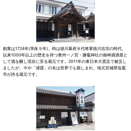
創業は1724年(享保９年)。時は徳川幕府８代将軍徳川吉宗の時代。
以来1000年以上の歴史を持つ奥州一ノ宮・鹽竈神社の御神酒酒屋と
して酒を醸し現在に至る蔵元です。2011年の東日本大震災で被災し
ましたが、今や「浦霞」の名は世界でも親しまれ、地元宮城県塩竈
市が誇る蔵元です。