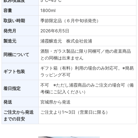
飲み頃温度
5℃~45℃
容量
1800ml
取扱い時期
季節限定品（６月中旬頃発売）
発売月
2026年6月5日
製造元
浦霞醸造元 株式会社佐浦
酒類・ガラス製品に限り同梱可／他の産直商品
同梱について
との同梱は出来ません
ギフト箱（有料）利用の場合のみ対応可。※簡易
ギフト包装
ラッピング不可
不可 ※ただし浦霞商品のみご注文の場合可（備
着日指定
考欄にご記入ください）
発送
宮城県から発送
ご注文から発送
ご注文より1〜3日（営業日に限る）
までの目安