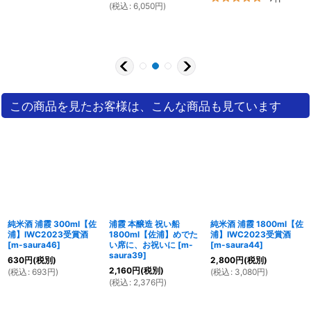
と1万超えるので送料無料になるところもありがたい。
(
税込
:
6,050
円
)
ショップからの返信
2020
10
29
11:50
年
月
日
レビューありがとうございます。
山形のお酒が入るとお取り寄せに少々お時間を頂戴しますが、飲
み比べは本当におススメです。
大体6本買われると、基本的には1万円を若干超えますので送料は
この商品を見たお客様は、こんな商品も見ています
無料です。
ぜひまたご利用くださいませ。
...
続きを読む
1
1
人中、
人の方が、｢このレビューが参考になった｣と投票してい
ます。
このレビューは参考になりましたか？
純米酒 浦霞 300ml【佐
浦霞 本醸造 祝い船
純米酒 浦霞 1800ml【佐
はい
いいえ
浦】IWC2023受賞酒
1800ml【佐浦】めでた
浦】IWC2023受賞酒
[
m-saura46
]
い席に、お祝いに
[
m-
[
m-saura44
]
saura39
]
630
円
(税別)
2,800
円
(税別)
2,160
円
(税別)
(
税込
:
693
円
)
(
税込
:
3,080
円
)
(
税込
:
2,376
円
)
全て表示
(1件のレビュー)