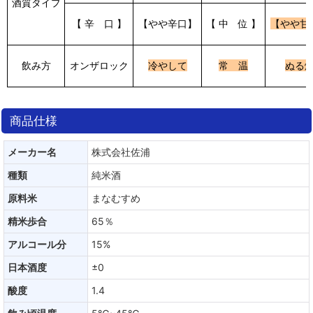
酒質タイプ
【 辛 口 】
【やや辛口】
【 中 位 】
【やや甘
飲み方
オンザロック
冷やして
常 温
ぬる
商品仕様
メーカー名
株式会社佐浦
種類
純米酒
原料米
まなむすめ
精米歩合
65％
アルコール分
15%
日本酒度
±0
酸度
1.4