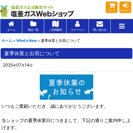
カート
ログイン
ホーム
商品一覧
ご利用案内
マイページ
問い合わせ
ホーム
>
What's New
>
夏季休業と出荷について
夏季休業と出荷について
2025
07
14
年
月
日
いつもご愛顧いただき、誠にありがとうございます。
当ショップの夏季休業日につきまして、下記の通りご案内申し上
げます。