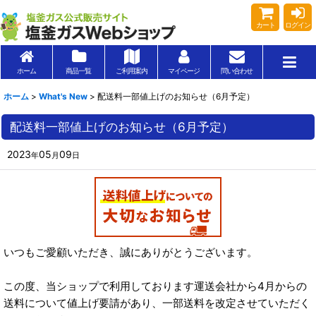
カート
ログイン
ホーム
商品一覧
ご利用案内
マイページ
問い合わせ
ホーム
>
What's New
>
配送料一部値上げのお知らせ（6月予定）
配送料一部値上げのお知らせ（6月予定）
2023
05
09
年
月
日
いつもご愛顧いただき、誠にありがとうございます。
この度、当ショップで利用しております運送会社から4月からの
送料について値上げ要請があり、一部送料を改定させていただく