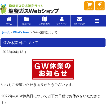
カート
ログイン
ホーム
商品一覧
ご利用案内
マイページ
問い合わせ
ホーム
>
What's New
>
GW休業日について
GW休業日について
2022
04
13
年
月
日
いつもご愛顧いただきありがとうございます。
2022年のGW休業日について以下の日程でお休みをいただきま
す。